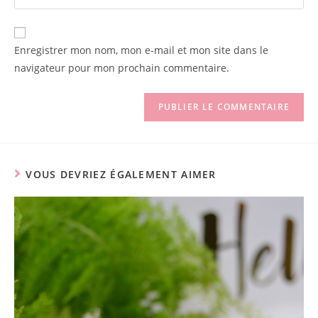
your
comment
to
website
comment
URL
Enregistrer mon nom, mon e-mail et mon site dans le
(optional)
navigateur pour mon prochain commentaire.
VOUS DEVRIEZ ÉGALEMENT AIMER