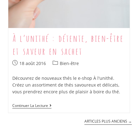
À l’unithé : détente, bien-être
et saveur en sachet
Post
Post
18 août 2016
Bien-être
published:
category:
Découvrez de nouveaux thés le e-shop À l'unithé.
Créez un assortiment de thés savoureux et délicats,
vous prendrez encore plus de plaisir à boire du thé.
À
Continuer La Lecture
L’unithé
:
Détente,
ARTICLES PLUS ANCIENS
→
Bien-
Être
Et