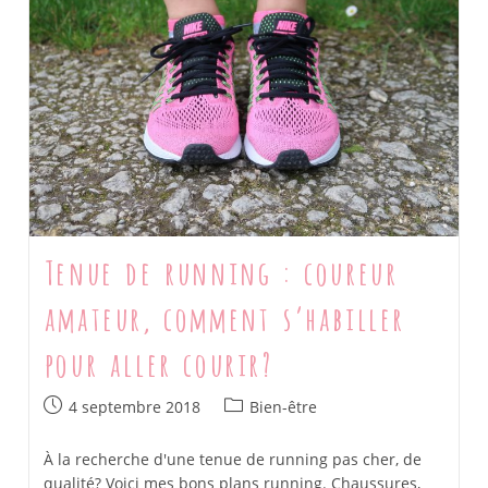
Une
Vie
Plus
Saine,
Écoresponsable
Et
Minimaliste
Tenue de running : coureur
amateur, comment s’habiller
pour aller courir?
Post
Post
4 septembre 2018
Bien-être
published:
category:
À la recherche d'une tenue de running pas cher, de
qualité? Voici mes bons plans running. Chaussures,