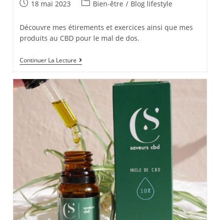
Post
Post
18 mai 2023
Bien-être
/
Blog lifestyle
published:
category:
Découvre mes étirements et exercices ainsi que mes
produits au CBD pour le mal de dos.
Douleurs
Continuer La Lecture
Lombaires,
Sciatique,
Ma
Routine
Étirements
Et
CBD
Pour
Le
Mal
De
Dos