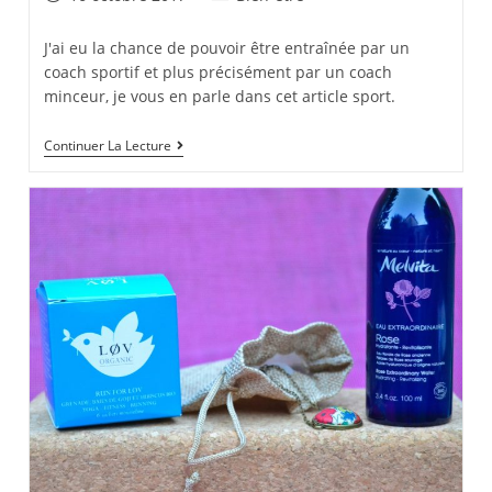
published:
category:
J'ai eu la chance de pouvoir être entraînée par un
coach sportif et plus précisément par un coach
minceur, je vous en parle dans cet article sport.
Coach
Continuer La Lecture
Sportif
:
Une
Solution
Pour
Se
Mettre
Au
Sport,
Continuer
Et
Aimer