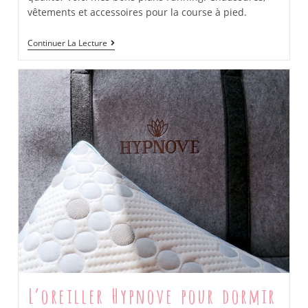
vêtements et accessoires pour la course à pied.
Tenue
Continuer La Lecture
De
Running
:
Coureur
Amateur,
Comment
S’habiller
Pour
Aller
Courir?
L’oreiller Hypnove pour dormir