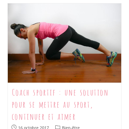
Soi
:
Comment
Gagner
En
Confiance
En
6
Exercices
Coach sportif : une solution
pour se mettre au sport,
continuer et aimer
Post
Post
16 octobre 2017
Bien-être