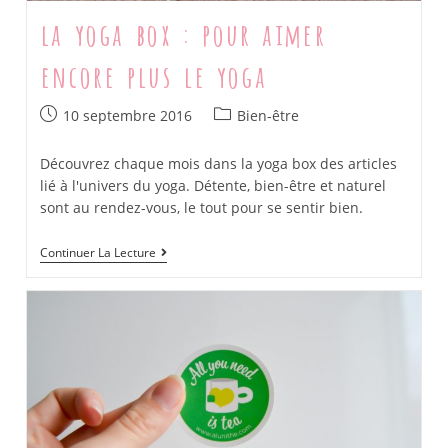
la yoga box : pour aimer
encore plus le yoga
Post
Post
10 septembre 2016
Bien-être
published:
category:
Découvrez chaque mois dans la yoga box des articles
lié à l'univers du yoga. Détente, bien-être et naturel
sont au rendez-vous, le tout pour se sentir bien.
La
Continuer La Lecture
Yoga
Box
:
Pour
Aimer
Encore
Plus
Le
Yoga