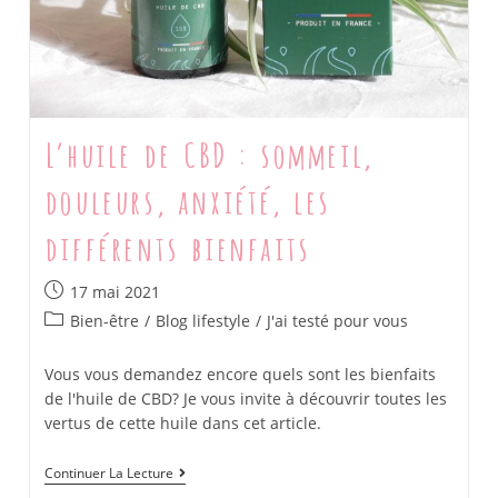
L’huile de CBD : sommeil,
douleurs, anxiété, les
différents bienfaits
Post
17 mai 2021
published:
Post
Bien-être
/
Blog lifestyle
/
J'ai testé pour vous
category:
Vous vous demandez encore quels sont les bienfaits
de l'huile de CBD? Je vous invite à découvrir toutes les
vertus de cette huile dans cet article.
L’huile
Continuer La Lecture
De