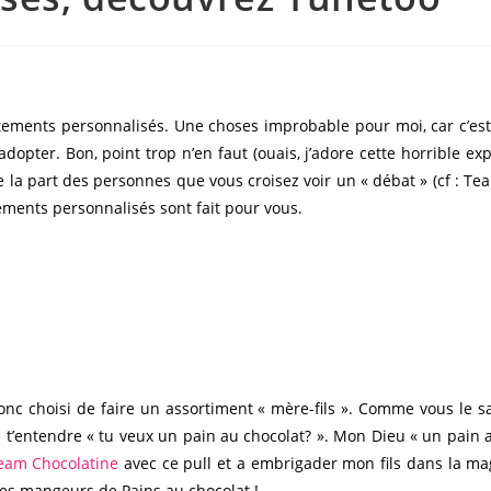
êtements personnalisés. Une choses improbable pour moi, car c’est
l’adopter. Bon, point trop n’en faut (ouais, j’adore cette horrible 
e la part des personnes que vous croisez voir un « débat » (cf : 
tements personnalisés sont fait pour vous.
donc choisi de faire un assortiment « mère-fils ». Comme vous le s
t’entendre « tu veux un pain au chocolat? ». Mon Dieu « un pain au
eam Chocolatine
avec ce pull et a embrigader mon fils dans la mago
, ces mangeurs de Pains au chocolat !