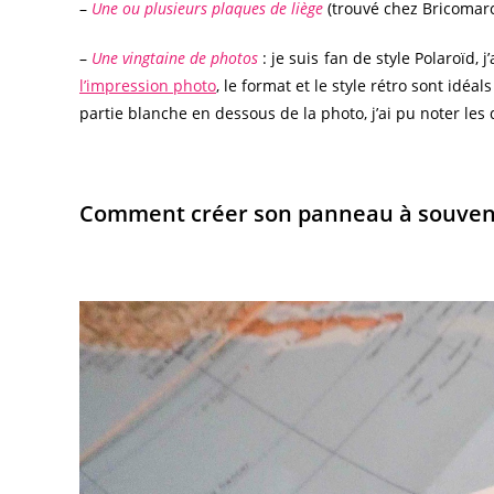
–
Une ou plusieurs plaques de liège
(trouvé chez Bricomarch
–
Une vingtaine de photos
: je suis fan de style Polaroïd
l’impression photo
, le format et le style rétro sont idéa
partie blanche en dessous de la photo, j’ai pu noter les
Comment créer son panneau à souven