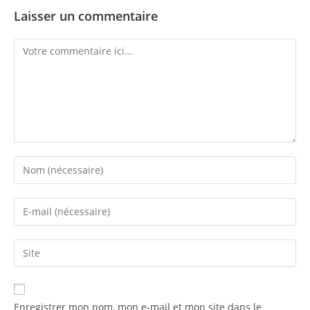
Laisser un commentaire
Comment
Enter
your
name
Enter
or
your
username
email
Enter
to
address
your
comment
to
website
comment
URL
Enregistrer mon nom, mon e-mail et mon site dans le