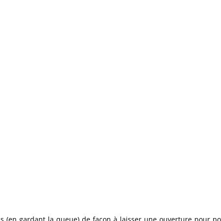
 (en gardant la queue) de façon à laisser une ouverture pour pouv