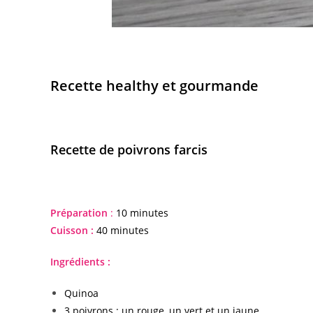
Recette healthy et gourmande
Recette de poivrons farcis
Préparation
:
10 minutes
Cuisson :
40 minutes
Ingrédients :
Quinoa
3 poivrons : un rouge, un vert et un jaune