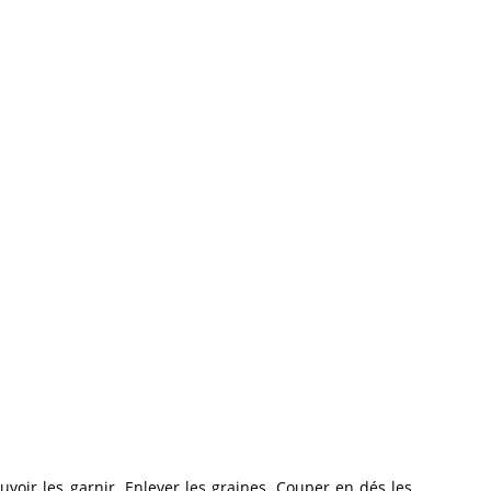
oir les garnir. Enlever les graines. Couper en dés les