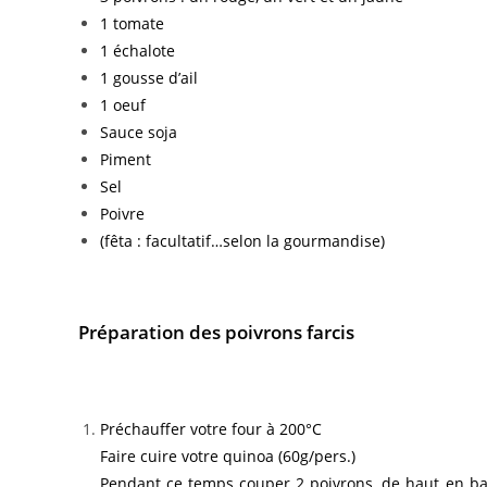
1 tomate
1 échalote
1 gousse d’ail
1 oeuf
Sauce soja
Piment
Sel
Poivre
(fêta : facultatif…selon la gourmandise)
Préparation des poivrons farcis
Préchauffer votre four à 200°C
Faire cuire votre quinoa (60g/pers.)
Pendant ce temps couper 2 poivrons, de haut en bas